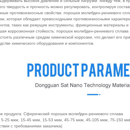
ыдерживать высокое давление и сильные нагрузки. Между тем, в 
его твердость и прочность можно регулировать, контролируя соста
чные противоизносные свойства: порошок молибден-рениевого спл
ки, которая обладает превосходными противоизносными характери
нтов, таких как режущие инструменты, фрикционные материалы и 
шая коррозионная стойкость: порошок молибден-рениевого сплава
стоять различным средам химической коррозии, что делает его п
дстве химического оборудования и компонентов.
е продукта: Сферический порошок молибден-рениевого сплава
 5-25 мкм, 15-45 мкм, 15-53 мкм, 45-75 мкм, 45-105 мкм, 75-150 м
ствии с требованиями заказчика)