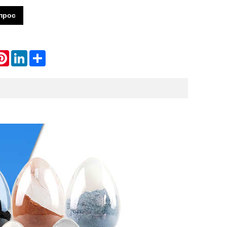
прос
atsApp
Pinterest
LinkedIn
Share