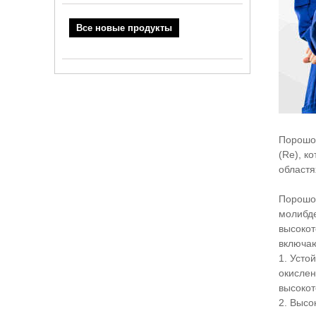
Все новые продукты
Порошок
(Re), к
областя
Порошок
молибде
высокот
включаю
1. Усто
окислен
высокот
2. Высо