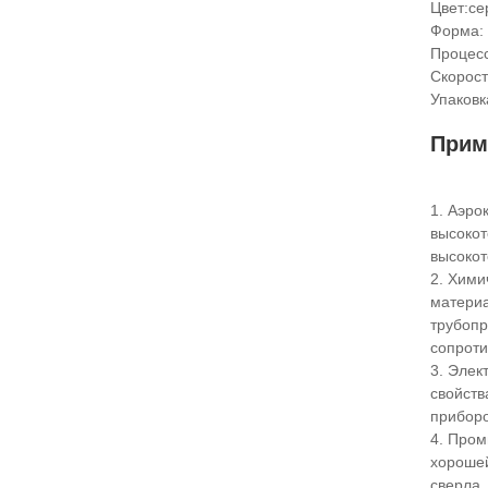
Цвет:се
Форма:
Процес
Скорост
Упаковк
Прим
1. Аэро
высокот
высокот
2. Хими
материа
трубопр
сопроти
3. Элек
свойств
приборо
4. Пром
хорошей
сверла,