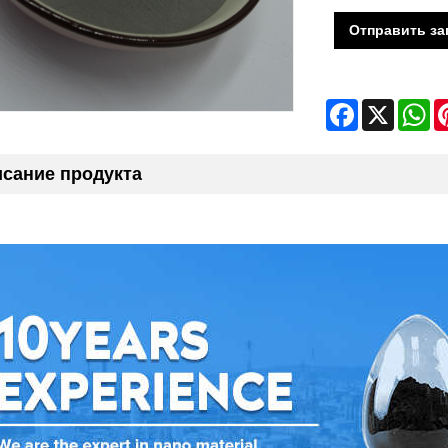
Отправить за
Facebook
X
Wh
сание продукта