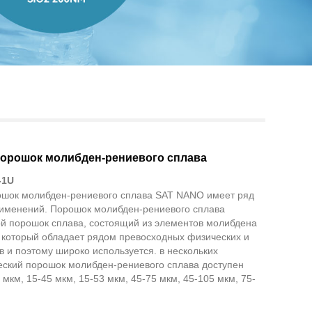
Live
орошок молибден-рениевого сплава
-1U
шок молибден-рениевого сплава SAT NANO имеет ряд
именений. Порошок молибден-рениевого сплава
ой порошок сплава, состоящий из элементов молибдена
, который обладает рядом превосходных физических и
в и поэтому широко используется. в нескольких
еский порошок молибден-рениевого сплава доступен
 мкм, 15-45 мкм, 15-53 мкм, 45-75 мкм, 45-105 мкм, 75-