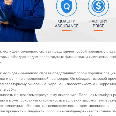
 молибден-рениевого сплава представляет собой порошок сплава,
оторый обладает рядом превосходных физических и химических сво
х.
 молибден-рениевого сплава представляет собой порошок специа
на и рения в определенной пропорции. Он обладает высокой прочн
емпературному окислению, хорошей износостойкостью и коррозион
т в себя:
йчивость к высокотемпературному окислению: Порошок молибден-р
ию и может сохранять стабильность в условиях высоких температур
ехнологичных областях, как авиакосмическая промышленность.
кая прочность и твердость: порошок молибден-рениевого сплава о