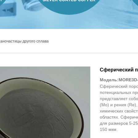
наночастицы другого сплава
Сферический п
Модель:MORE3D
Сферический поро
потенциальных пр
представляет соб
(Mo) и рения (Re)
химических свойст
областях. Сферич
для размеров 5-25
150 мкм.