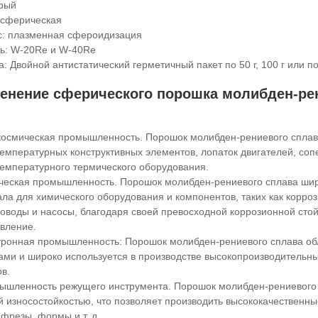
рый
 сферическая
с: плазменная сфероидизация
ь: W-20Re и W-40Re
а: Двойной антистатический герметичный пакет по 50 г, 100 г или 
енение сферического порошка молибден-рен
космическая промышленность. Порошок молибден-рениевого сплав
емпературных конструктивных элементов, лопаток двигателей, сопе
емпературного термического оборудования.
ческая промышленность. Порошок молибден-рениевого сплава широ
ла для химического оборудования и компонентов, таких как корро
оводы и насосы, благодаря своей превосходной коррозионной стойк
вление.
тронная промышленность: Порошок молибден-рениевого сплава о
ами и широко используется в производстве высокопроизводительн
в.
ышленность режущего инструмента. Порошок молибден-рениевого 
 износостойкостью, что позволяет производить высококачественны
 фрезы, формы и т. д.